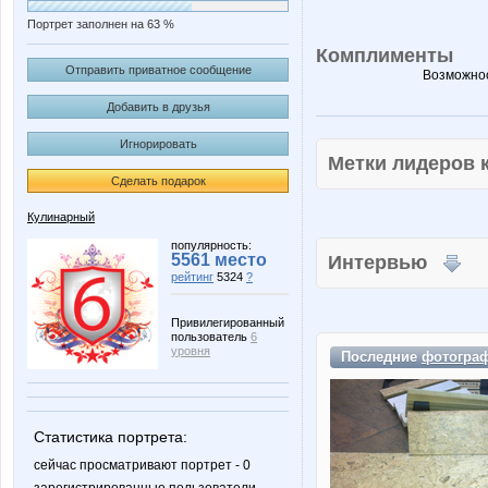
Портрет заполнен на 63 %
Комплименты
Отправить приватное сообщение
Возможнос
Добавить в друзья
Игнорировать
Метки лидеров
Сделать подарок
Кулинарный
популярность:
5561 место
Интервью
рейтинг
5324
?
Привилегированный
пользователь
6
уровня
Последние
фотогра
Статистика портрета:
сейчас просматривают портрет - 0