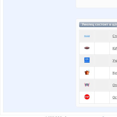
Умелец состоит в
кл
Ст
KI
Уч
Ку
От
Ос